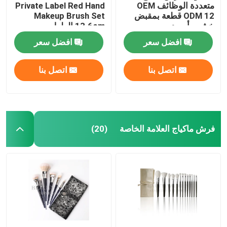
متعددة الوظائف OEM
Private Label Red Hand
ODM 12 قطعة بمقبض
Makeup Brush Set
خشبي أسود
13.6cm الطول
افضل سعر
افضل سعر
اتصل بنا
اتصل بنا
فرش ماكياج العلامة الخاصة
(20)