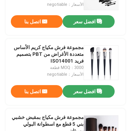
الأسعار：negotiable
جولة في المعمل
افضل سعر
اتصل بنا
مراقبة الجودة
مجموعة فرش مكياج كريم الأساس
اتصل بنا
متعددة الأغراض من PBT بتصميم
فريد ISO14001
MOQ：3000 قطعة
VR Show
الأسعار：negotiable
مجموعة فرش مكياج الوجه
افضل سعر
اتصل بنا
فرش ماكياج العلامة الخاصة
مجموعة فرش مكياج بمقبض خشبي
بني 5 قطع مع اسطوانة البولي
فرشاة ماكياج الأساس
يوريثان