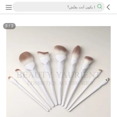
5
/
2