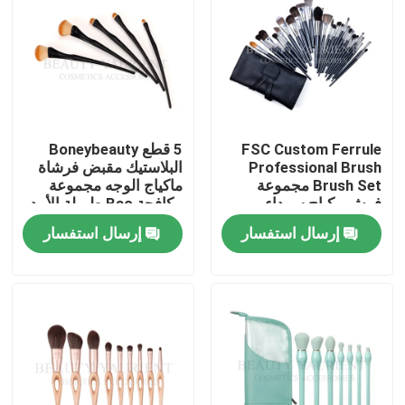
جولة في المعمل
مراقبة الجودة
FSC Custom Ferrule
5 قطع Boneybeauty
اتصل بنا
Professional Brush
البلاستيك مقبض فرشاة
Brush Set مجموعة
ماكياج الوجه مجموعة
فرش مكياج سوداء
مكافحة Bac طويلة الأمد
VR Show
إرسال استفسار
إرسال استفسار
مجموعة فرش مكياج الوجه
فرش ماكياج العلامة الخاصة
فرشاة ماكياج الأساس