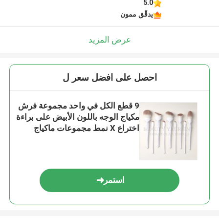
5.0
يدقّق ممون
عرض المزيد
احصل على افضل سعر ل
9 قطع الكل في واحد مجموعة فرش
مكياج الوجه باللون الأبيض على براءة
اختراع X نمط مجموعات ماكياج
التجميل
استمر