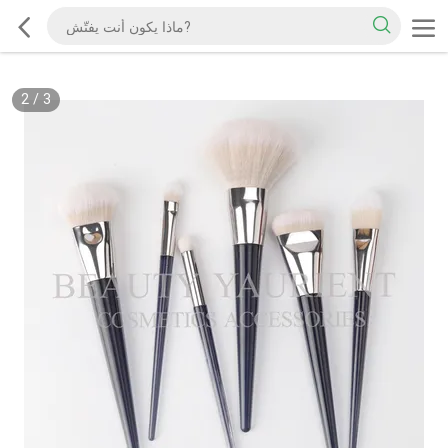
2
/
3