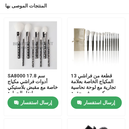
المنتجات الموصى بها
13 قطعة من فراشي
SA8000 17.8 سم
المكياج الخاصة بعلامة
أدوات فراشي مكياج
تجارية مع لوحة نحاسية
خاصة مع مقبض بلاستيكي
منزل
كرومي في حقيبة
لنقل الحرارة
مستحضرات التجميل
إرسال استفسار
إرسال استفسار
حول بنا
إتصال