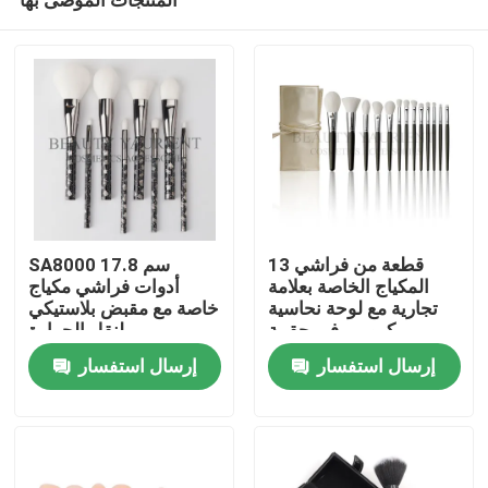
13 قطعة من فراشي
SA8000 17.8 سم
المكياج الخاصة بعلامة
أدوات فراشي مكياج
تجارية مع لوحة نحاسية
خاصة مع مقبض بلاستيكي
كرومي في حقيبة
لنقل الحرارة
منزل
مستحضرات التجميل
إرسال استفسار
إرسال استفسار
حول بنا
إتصال