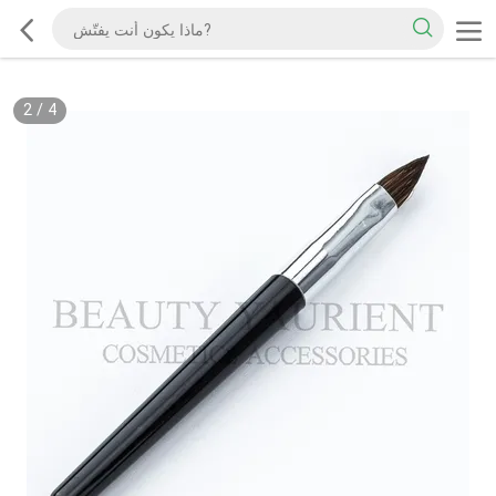
2
/
4